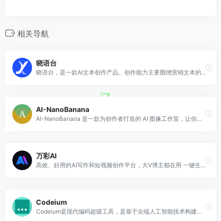
相关导航
晓语台
晓语台，是一款AI文本创作产品。创作能力主要围绕营销文本的AI创作，晓语台覆盖了品牌与市调、商业媒体、社交媒体、搜索营销、数字广告、职场办公共六类全营销文本高维
AI-NanoBanana
AI-NanoBanana 是一款为创作者打造的 AI 图像工作室，让你轻松把创意变成高质量视觉作品。
万彩AI
高效、好用的AI写作和短视频创作平台，大V博主都在用 一键生成令人拍案叫绝的原创内容，大幅提高你的工作效率
Codeium
Codeium是现代编码超级工具，是基于尖端人工智能技术构建的代码加速工具包。通过轻松地集成到编辑器中，您可以专注于成为最好的软件开发人员，而不是最好的码农。