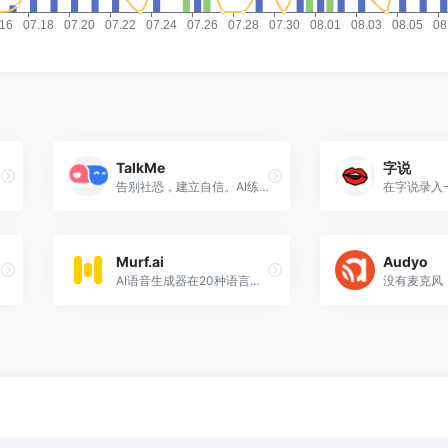
TalkMe
字说
告别社恐，建立自信。AI练口语轻松又有趣——TalkMeTalkMe是一款革命性的跨语言学习产品，特别适合对外语有口语和听力练习需求的人。无论您是为了备考雅思
Murf.ai
Audyo
AI语音生成器在20种语言。120+现实文本语音创建完美的AI画外音。轻松地立即从文本到语音。