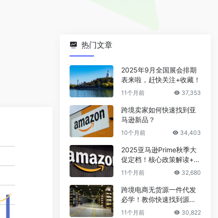
热门文章
2025年9月全国展会排期
表来啦，赶快关注+收藏！
11个月前
37,353
跨境卖家如何快速找到亚
马逊新品？
10个月前
34,403
2025亚马逊Prime秋季大
促定档！核心政策解读+爆
款选品攻略
11个月前
32,680
跨境电商无货源一件代发
必学！教你快速找到源头
厂家
11个月前
30,822