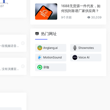
1688无货源一件代发，如
何找到靠谱厂家供应商？
9个月前
30,039
热门网址
在字说录入一段视频语音或者输入一段文字，“字说”就会自动识别内容，结合视频模板为你生成一段直接可以在社交平台发布的文字动画。
Anglang.ai
Shownotes
MotionSound
Voice AI
录咖
没有麦克风，没有演播室，只有几分钟内就能下载、上传和分享的人类品质的音频。今天就免费开始吧。输入文字直接生成音频。