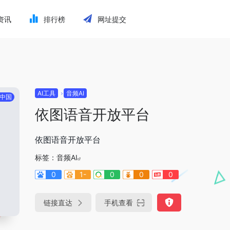
资讯
排行榜
网址提交
AI工具
音频AI
中国
依图语音开放平台
依图语音开放平台
标签：
音频AI
0
1-
0
0
0
链接直达
手机查看