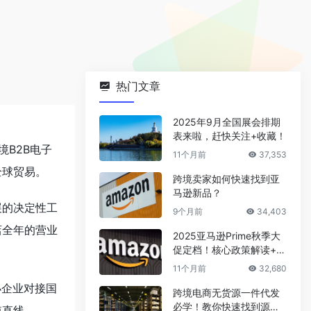
热门文章
2025年9月全国展会排期
表来啦，赶快关注+收藏！
境B2B电子
11个月前
37,353
全球贸易。
跨境卖家如何快速找到亚
马逊新品？
展的决定性工
9个月前
34,403
店全年的营业
2025亚马逊Prime秋季大
促定档！核心政策解读+爆
款选品攻略
11个月前
32,680
小企业对接国
跨境电商无货源一件代发
必学！教你快速找到源头
短直线。