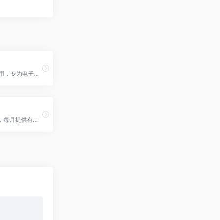
14天免费试用，专为电子商务所有者打造的数字助理解决方案
无需信用卡，每月提供有限的AI对话、模板、工作流积分和图像生成次数。