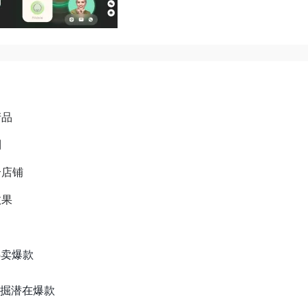
产品
到
个店铺
效果
找热卖爆款
频挖掘潜在爆款