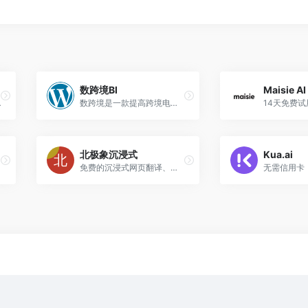
数跨境BI
Maisie AI
成高质量的场景图
数跨境是一款提高跨境电商卖家运营效率的跨境数据分析软件，可以对接亚马逊、独立站等多平台数据，轻松搞定跨境财务利润报告、FBA库存分析、多仓补货分析、CPC广告分析、自助选品、退货分析、绩效分析等分析需求，让跨境电商数据分析更简单高效！
北极象沉浸式
Kua.ai
免费的沉浸式网页翻译、划词翻译，集成了DeepL、谷歌、百度、GPT等前沿技术，视频双语字幕翻译(Youtube,Netflix)，跨境电商专供版图片翻译