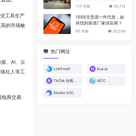
厂家
11个月前
30,712
社交工具生产
1688无货源一件代发，如
何找到靠谱厂家供应商？
更高的市场敏
9个月前
30,039
热门网址
据、AI、云
LinkFoxAI
Kua.ai
联络红人等工
TikTok 短视频直播电商数据分析平台
AICC
Shulex VOC
现电商交易
。