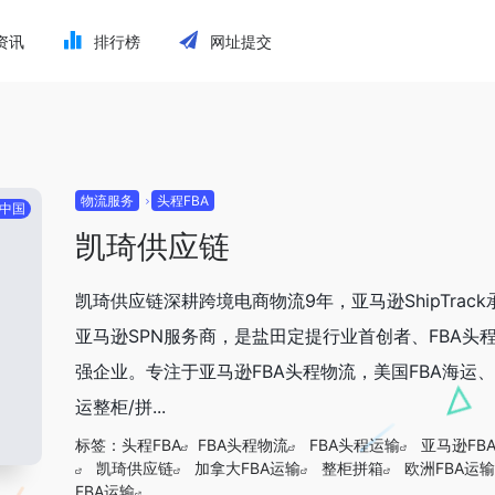
资讯
排行榜
网址提交
物流服务
头程FBA
中国
凯琦供应链
凯琦供应链深耕跨境电商物流9年，亚马逊ShipTrac
亚马逊SPN服务商，是盐田定提行业首创者、FBA头
强企业。专注于亚马逊FBA头程物流，美国FBA海运、
运整柜/拼...
标签：
头程FBA
FBA头程物流
FBA头程运输
亚马逊FB
凯琦供应链
加拿大FBA运输
整柜拼箱
欧洲FBA运输
FBA运输