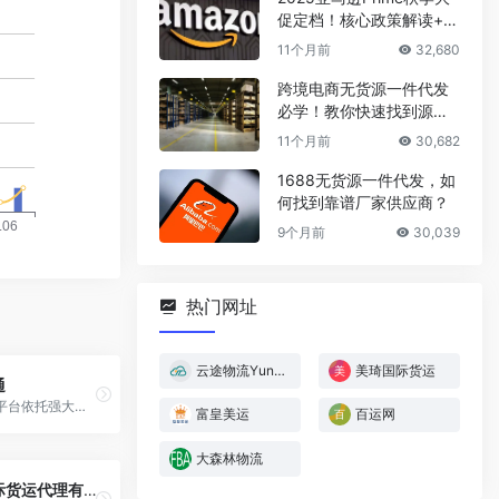
促定档！核心政策解读+爆
款选品攻略
11个月前
32,680
跨境电商无货源一件代发
必学！教你快速找到源头
厂家
11个月前
30,682
1688无货源一件代发，如
何找到靠谱厂家供应商？
9个月前
30,039
热门网址
云途物流YunExpress
美琦国际货运
通
云港物贸通平台依托强大的IT技术能力和专业服务团队， 为出海企业提供涵盖跨境电商物流、干线运力订舱、进出口关务、海外仓分拨配送、供应链金融、货运保险、电商培训、阳光结汇、财税合规等外贸（跨境电商）一站式综合服务。
富皇美运
百运网
大森林物流
宝通达国际货运代理有限公司