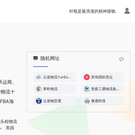
对视是最浪漫的精神接吻.
随机网址
云途物流YunExpress
美琦国际货运
k承运商、
掌柜物流
堡森三通物流集团
程物流十
FBA海
云港物贸通
澳通跨境
A头程物流
美国