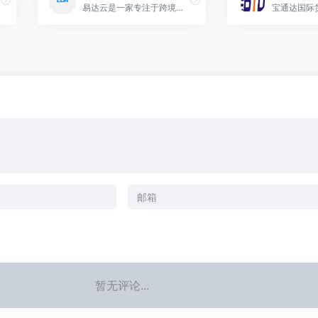
易达云是一家专注于跨境电商服务的互联网科技公司，通过自主研发的跨境电商云服务平台和全球化的业务支撑体系，为跨境电商、国际物流、海外仓等生态合作伙伴赋能，帮助他们降低成本，提升效率，实现跨境无忧，买卖无界。
暂无评论...