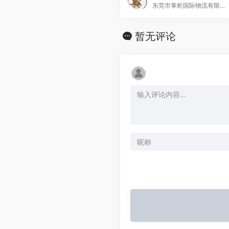
东莞市掌柜国际物流有限公司隶属于华捷国际集团（香港）有限公司，附属于东莞市华捷货运代理有限公司旗下公司，成立于2005年，主营产品为国际空运、国际海运、国际快递、进出口报关、海外仓等服务,客户3000＋以上。掌柜国际物流专注亚马逊欧美线物流，跟美国及欧洲的UPS、FEDEX、签订了长期的战略合作协议。
暂无评论