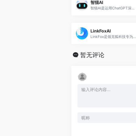
智猫AI
智猫AI是运用ChatGPT深度开发的，一款基于搜索引擎优化规则的跨境文案创作、营销及分析工具，不仅可以帮助跨境卖家快速完成产品标题、5点描述、listing优化、营销软文、广告语、邮件等文案创作，还能有效提升产品在亚马逊的排名及站点在谷歌搜索的排名。
LinkFoxAI
LinkFox是领克狐科技专为跨境电商提供的AI工具，为跨境卖家提供AI模特/商品图模特/AI穿衣/换脸以及各种做图/场景图等AI工具服务，为中国百万跨境卖家降本增效。
暂无评论