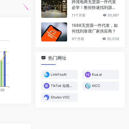
跨境电商无货源一件代发
必学！教你快速找到源头
厂家
11个月前
30,697
1688无货源一件代发，如
何找到靠谱厂家供应商？
9个月前
30,039
热门网址
LinkFoxAI
Kua.ai
TikTok 短视频直播电商数据分析平台
AICC
Shulex VOC