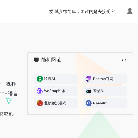
爱,其实很简单，困难的是去接受它。
随机网址
跨境AI
Postme官网
音、视频
WeShop唯象
智猫AI
0+语言
北极象沉浸式
Namelix
频配音