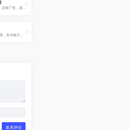
索
秘塔AI搜索，没有广告，直达结果
14天免费试用，专为电子商务所有者打造的数字助理解决方案
发表评论