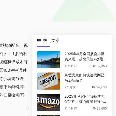
热门文章
供视频配音、视
： 1.多语种
2025年9月全国展会排期
表来啦，赶快关注+收藏！
视频翻译成本降
11个月前
37,353
100种中语种
跨境卖家如何快速找到亚
持手动调节语
马逊新品？
视频平均转化率
9个月前
34,403
材的口播文稿可
2025亚马逊Prime秋季大
促定档！核心政策解读+爆
款选品攻略
11个月前
32,680