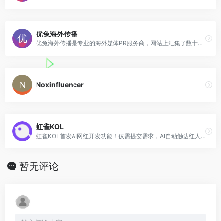
优兔海外传播
优兔海外传播是专业的海外媒体PR服务商，网站上汇集了数十万个海外媒体网站资源，提供全球新闻软文发布服务，以及新闻软文撰写，文章翻译服务。
Noxinfluencer
虹雀KOL
虹雀KOL首发AI网红开发功能！仅需提交需求，AI自动触达红人，当天可与合适红人沟通合作。虹雀KOL还提供3500万精准红人数据，网红搜索、分析、建联等功能帮助品牌卖家快速找到适合自己的网红。
暂无评论