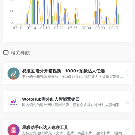
相关导航
易推宝 老外开箱视频，1000+拍摄达人任选
专业的开箱视频服务商，全场$27.99，我们致力于提供定制化、精彩纷呈的开箱视频。我们注重细节，展示产品的外观、功能和特点，帮助您吸引观众的注意力并促进销售。
WotoHub海外红人智能营销云
国内领先的海外网红营销品牌，拥有众多成功海外红人营销案例，平台搭建聚集海量海外红人资源，拥有10万+来自海外的网红。帮助国内企业实现海外跨境营销。同时卧兔也是杭州地区的TikTok官方代理，帮助企业实现TikTok新媒体海外变现，包括TikTok开户、TikTok广告投放。
星联助手tk达人建联工具
支持定向邀约/私信（文本，图片，商品卡片，邀约卡片）/邀约整理（删除未邀约达人，补充未满邀约）