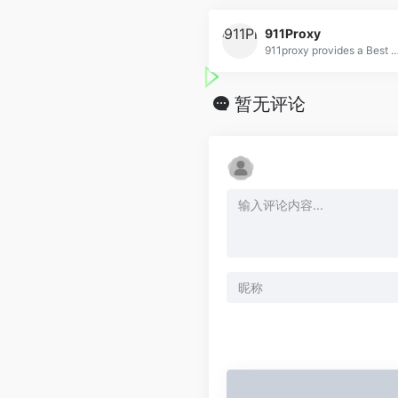
911Proxy
911proxy provides a Best Residential Proxies with more than 72M IP pools with high anonymity and 
暂无评论