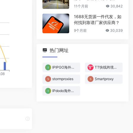
厂家
11个月前
30,842
1688无货源一件代发，如
何找到靠谱厂家供应商？
9个月前
30,039
热门网址
IPIPGO海外住宅IP
TT快线跨境电商网络
stormproxies
Smartproxy
IPdodo海外代理