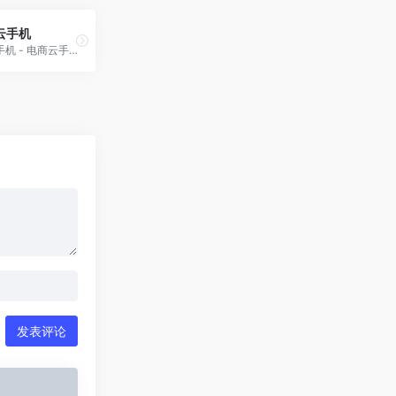
s云手机
DuoPlus云手机 - 电商云手机_高仿真云手机_ARM芯片云控手机
发表评论