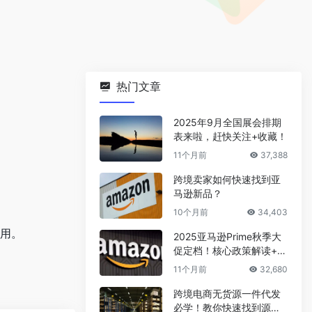
热门文章
2025年9月全国展会排期
表来啦，赶快关注+收藏！
11个月前
37,388
跨境卖家如何快速找到亚
马逊新品？
10个月前
34,403
使用。
2025亚马逊Prime秋季大
促定档！核心政策解读+爆
款选品攻略
11个月前
32,680
跨境电商无货源一件代发
必学！教你快速找到源头