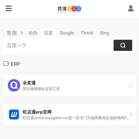
常用
站内
百度
Google
Tiktok
Bing
ERP
全卖通
亚马逊精细化运营工具
旺店通erp官网
旺店通(www.wangdian.cn)是一款专门为电商量身定做的电商ERP系统软件，致力于提供专业的电子商务ERP解决方案，能全面覆盖线上电商、网店以及线下实体店进销存管理及wms仓储管理系统，客户包括中粮集团，强生，君乐宝等上市企业