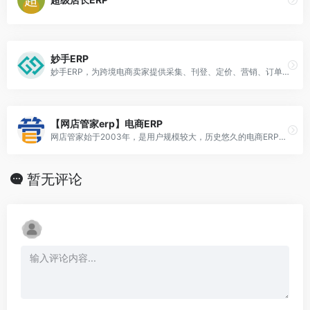
妙手ERP
妙手ERP，为跨境电商卖家提供采集、刊登、定价、营销、订单、仓储、采购、物流、代打包、财务、客服等一体化服务，支持Shopee、Lazada、TikTok、Temu、Ozon等跨境电商平台
【网店管家erp】电商ERP
网店管家始于2003年，是用户规模较大，历史悠久的电商ERP解决方案。是一款集专业的电商ERP、CRM管理和OA管理为一体的软件，为B2C、C2C商家提供进销存、CRM管理和OA管理服务。系统以提供高效的订单处理手段为目标，为电商企业提供了一系列包括：生产、采购、oms订单管理、跨境电商、wms仓储管理、CRM客户关系管理、OA办公、门店销售、账务账款、售后服务等全面的解决方案，是目前电商应用最广泛的电商ERP管理系统
暂无评论