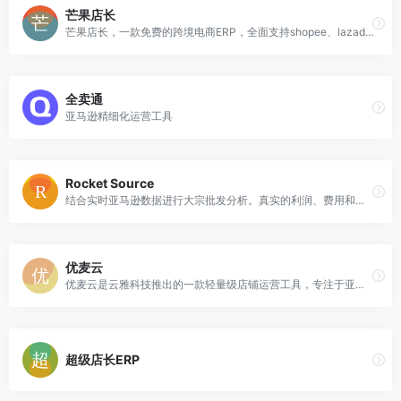
芒果店长
芒果店长，一款免费的跨境电商ERP，全面支持shopee、lazada、amazon、wish、eBay、amazon、aliexpress、dhgate、shopify、虾皮、速卖通、亚马逊, 提供全面的产品采集、产品刊登、订单管理、订单打印、库存管理、智能采购、打包发货、多店铺管理、数据统计、图片管理等一站式，一体化管理服务。
全卖通
亚马逊精细化运营工具
Rocket Source
结合实时亚马逊数据进行大宗批发分析。真实的利润、费用和竞争。提供完整的API访问权限，支持自定义集成。
优麦云
优麦云是云雅科技推出的一款轻量级店铺运营工具，专注于亚马逊店铺的日常运营。网页版 + 手机版 + 插件，支持多场景运营，6大功能版块，解决30+日常运营痛点，全面优化卖家业务，构建良性业绩增长圈！
超级店长ERP