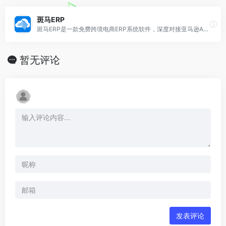
斑马ERP
斑马ERP是一款免费跨境电商ERP系统软件，深度对接亚马逊Amazon，日本乐天Rakuten，雅虎Yahoo，趣天Qoo10，Shopify，店匠Shoplazza，TikTok，Fordeal，Coupang，WooCommerce等跨境电商平台及独立站，致力于解决跨境电商卖家痛点，帮助跨境电商卖家更加灵活高效地处理跨境电商业务，帮助跨境卖家实现多平台多店铺高效运营。
暂无评论
发表评论