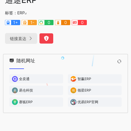
标签：
ERP
1+
1-
0
0
0
链接直达
随机网址
全卖通
智赢ERP
易仓科技
领星ERP
赛狐ERP
优易ERP官网