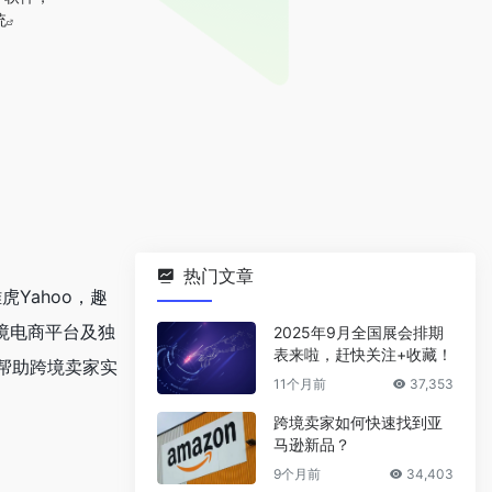
统
热门文章
虎Yahoo，趣
e等跨境电商平台及独
2025年9月全国展会排期
表来啦，赶快关注+收藏！
帮助跨境卖家实
11个月前
37,353
跨境卖家如何快速找到亚
马逊新品？
9个月前
34,403