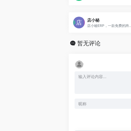
店小秘
店小秘ERP，一款免费的跨境电商ERP，超120万跨境卖家共同选择的跨境电商ERP，店小秘全面对接速卖通、Shopee（虾皮）、Lazada、Amazon、Wish、eBay、Tik Tok、Shopify、Temu、SHEIN、Joom等60+主流电商平台，为跨境电商
暂无评论