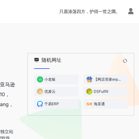
只愿涤荡四方，护得一世之隅。
随机网址
小老板
【网店管家erp】电商ERP
接亚马逊
优麦云
DSFulfill
10，
pang，
千易ERP
海卖通
，
，独立站
P软件，