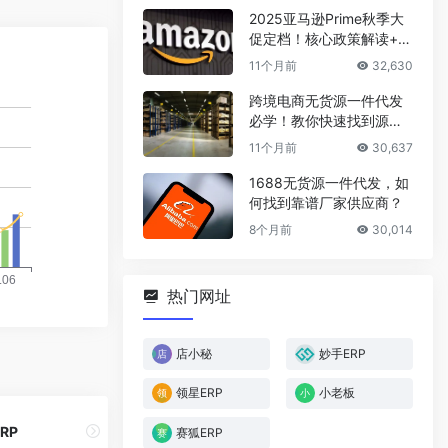
2025亚马逊Prime秋季大
促定档！核心政策解读+爆
款选品攻略
11个月前
32,630
跨境电商无货源一件代发
必学！教你快速找到源头
厂家
11个月前
30,637
1688无货源一件代发，如
何找到靠谱厂家供应商？
8个月前
30,014
热门网址
店小秘
妙手ERP
领星ERP
小老板
RP
赛狐ERP