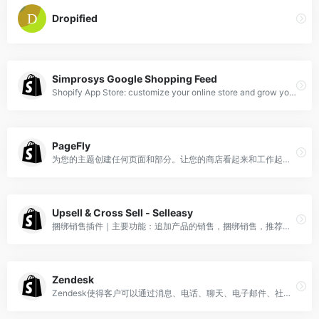
Dropified
Simprosys Google Shopping Feed
Shopify App Store: customize your online store and grow your business with Shopify-approved apps for marketing, store design, fulfillment, and more.
PageFly
为您的主题创建任何页面和部分。让您的商店看起来和工作起来就像您的想法一样。 PageFly 是您为主题构建任何类型的页面和部分的方式。使用我们的拖放构建器，您可以快速调整您的商店以适应任何销售活动。无论是从我们的模板开始，还是使用我们的元素库自行构建页面，您都将享受对页面外观、工作和执行方式的完全控制。 PageFly的干净和优化代码可以保证您的页面速度。所有主题和您喜欢的应用程序都无缝集成 使用幻灯片、块、选项卡、手风琴、表格、目录构建结构 通过元素配置定义漏斗、流、数据源和样式 通过销售倒计时、徽章、表格、变体选项色板提升转化率 自动响应移动、平板电脑显示。所有屏幕的跨设备编辑 使用自动保存、全局样式、全局部分、延迟加载快速构建。
Upsell & Cross Sell ‑ Selleasy
捆绑销售插件｜主要功能：追加产品的销售，捆绑销售，推荐产品。当销售一个A产品的时候,这个插件会推荐b产品。 可以自己在后台设置绑定具体的产品，也可以让插件默认随机推荐产品。
Zendesk
Zendesk使得客户可以通过消息、电话、聊天、电子邮件、社交媒体等方式进行交互。