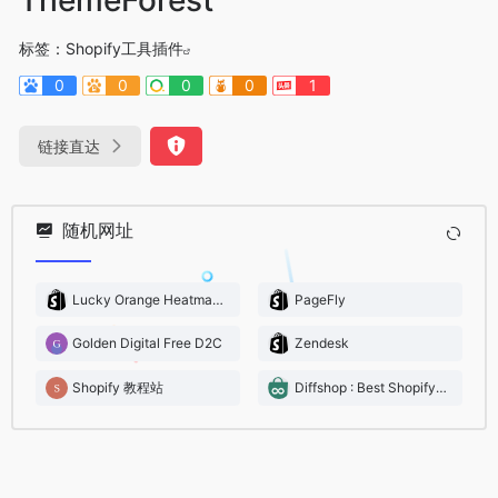
标签：
Shopify工具插件
0
0
0
0
1
链接直达
随机网址
Lucky Orange Heatmaps & Replay
PageFly
Golden Digital Free D2C
Zendesk
Shopify 教程站
Diffshop : Best Shopify Spy Tool