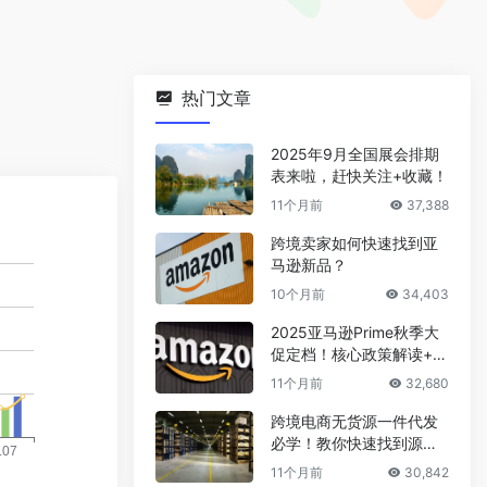
热门文章
2025年9月全国展会排期
表来啦，赶快关注+收藏！
11个月前
37,388
跨境卖家如何快速找到亚
马逊新品？
10个月前
34,403
2025亚马逊Prime秋季大
促定档！核心政策解读+爆
款选品攻略
11个月前
32,680
跨境电商无货源一件代发
必学！教你快速找到源头
厂家
11个月前
30,842