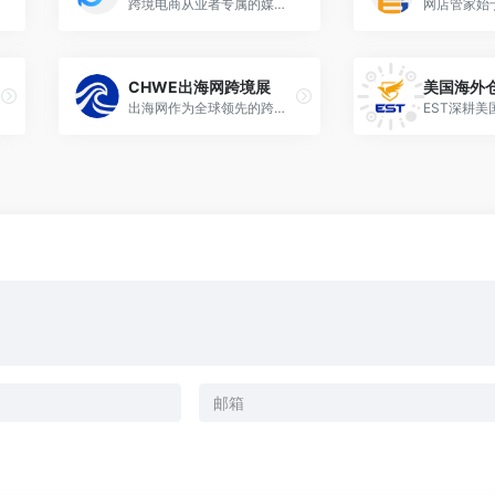
跨境电商从业者专属的媒体平台
CHWE出海网跨境展
美国海外仓
出海网作为全球领先的跨境产业出海综合服务平台，通过跨境电商赛道，整合全球产业生态资源，链接出海服务全产业链供给和需求，提供从开店孵化、展会选品、线上分销、供应链服务、物流仓储、海外营销等一站式全链路的跨境出海综合服务，一端链接中国优质供应链，另一端链接全球消费需求，为中国跨境产业出海全面赋能，让中国品牌抓住出海新窗口、新机遇，从而实现快速发展和弯道超车。