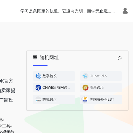
学习是条既定的轨道。它通向光明，而学无止境……
随机网址
数字酋长
Hubstudio
OK官方
CHWE出海网跨境展
雨果跨境
为卖家提
、广告投
跨境兴运
美国海外仓EST
载
tok工具
tok视频教