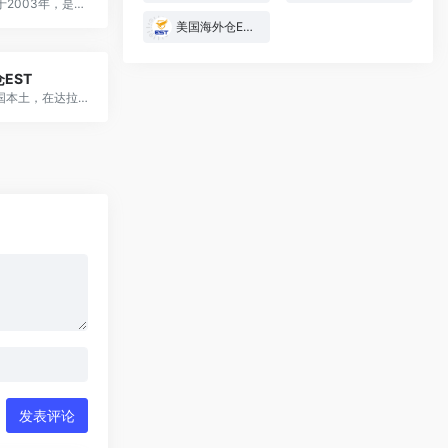
网店管家始于2003年，是用户规模较大，历史悠久的电商ERP解决方案。是一款集专业的电商ERP、CRM管理和OA管理为一体的软件，为B2C、C2C商家提供进销存、CRM管理和OA管理服务。系统以提供高效的订单处理手段为目标，为电商企业提供了一系列包括：生产、采购、oms订单管理、跨境电商、wms仓储管理、CRM客户关系管理、OA办公、门店销售、账务账款、售后服务等全面的解决方案，是目前电商应用最广泛的电商ERP管理系统
美国海外仓EST
EST
EST深耕美国本土，在达拉斯 (75035) 和安大略 (91762) 拥有自营仓库，总面积超12万平方英尺。专注为中国跨境电商卖家提供专业、高效的美国海外仓服务，欢迎咨询：15889487654！
发表评论