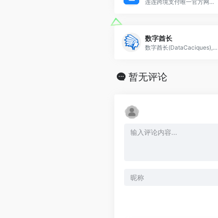
连连跨境支付唯一官方网站，连连国际是专业安全高效的全球跨境电商收款支付平台，支持亚马逊Amazon、ebay、wish、shopee等第三方的跨境电商外贸收款。
数字酋长
数字酋长(DataCaciques),一站式跨境电商ERP系统, 支持Walmart沃尔玛ERP,亚马逊ERP,eBay ERP,TikTok ERP,亚马逊选品工具,沃尔玛选品工具,eBay选品工具,沃尔玛开店绿色通道,沃尔玛运营工具,亚马逊运营工具,eBay运营工具,TikTok运营工具,Listing极速刊登,沃尔玛批量刊登,eBay批量刊登,亚马逊批量刊登,速卖通批量刊登,TikTok批量刊登,亚马逊FBA备货预警,沃尔玛打单发货,ERP打单发货,ERP订单客服系统,沃尔玛数据分析BI,亚马逊数据分析BI,eBay数据分析BI,TikTok数据分析BI,eBay智能关联促销,速卖通ERP等功能, 跨境电商卖家首选ERP软件运营工具。
暂无评论