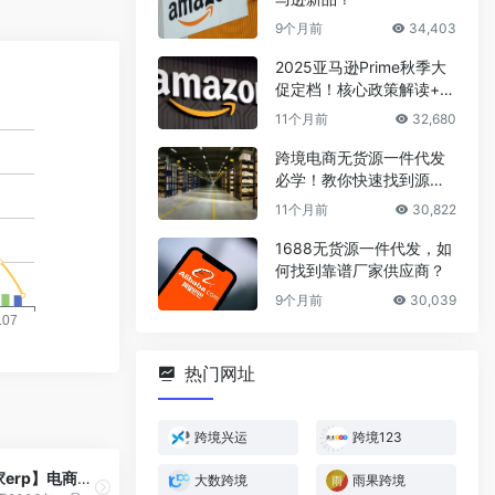
9个月前
34,403
2025亚马逊Prime秋季大
促定档！核心政策解读+爆
款选品攻略
11个月前
32,680
跨境电商无货源一件代发
必学！教你快速找到源头
厂家
11个月前
30,822
1688无货源一件代发，如
何找到靠谱厂家供应商？
9个月前
30,039
热门网址
跨境兴运
跨境123
【网店管家erp】电商ERP
大数跨境
雨果跨境