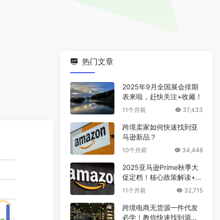
热门文章
2025年9月全国展会排期
表来啦，赶快关注+收藏！
11个月前
37,433
跨境卖家如何快速找到亚
马逊新品？
10个月前
34,448
2025亚马逊Prime秋季大
促定档！核心政策解读+爆
款选品攻略
11个月前
32,715
跨境电商无货源一件代发
必学！教你快速找到源头