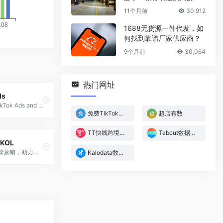
厂家
11个月前
30,912
1688无货源一件代发，如
何找到靠谱厂家供应商？
9个月前
30,064
热门网址
ds
Discover TikTok Ads and The Best Viral TikTok Products - GeekLeads
免费TikTok数据分析平台｜TikTok数据最准最全 ｜极客线索
超店有数
TT快线跨境电商网络
Tabcut数据平台
KOL
卧兔海外品牌营销，助力中国品牌出海! 卧兔为你提供定制化品牌出海解决方案，帮你完成海外市场品牌营销，来自全球103个国家，27个语种的60W+网红博主为你的品牌发声。
Kalodata数据分析