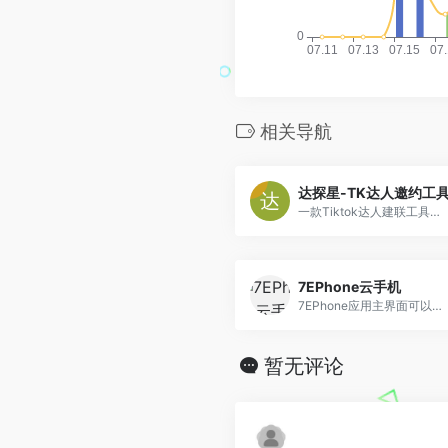
相关导航
达探星-TK达人邀约工
一款Tiktok达人建联工具，TK达人邀约工具、实现达人建联、好评邀约、精准达人标签、自动提报商品机会
7EPhone云手机
7EPhone应用主界面可以实现机器多开，游戏托管，直播群控，引流获客等，同时也支持平台直播养号，采用海外真实机房，仿真调优参数，让用户拥有更为稳定的海外网络环
暂无评论