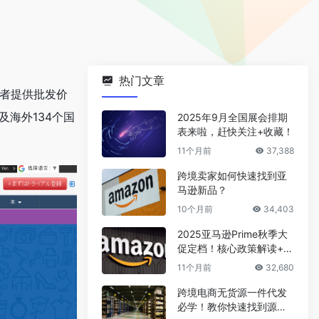
热门文章
业者提供批发价
及海外134个国
2025年9月全国展会排期
表来啦，赶快关注+收藏！
11个月前
37,388
跨境卖家如何快速找到亚
马逊新品？
10个月前
34,403
2025亚马逊Prime秋季大
促定档！核心政策解读+爆
款选品攻略
11个月前
32,680
跨境电商无货源一件代发
必学！教你快速找到源头