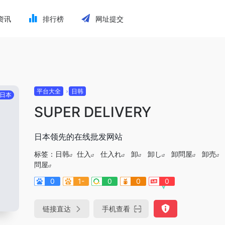
资讯
排行榜
网址提交
平台大全
日韩
日本
SUPER DELIVERY
日本领先的在线批发网站
标签：
日韩
仕入
仕入れ
卸
卸し
卸問屋
卸売
問屋
0
1-
0
0
0
链接直达
手机查看