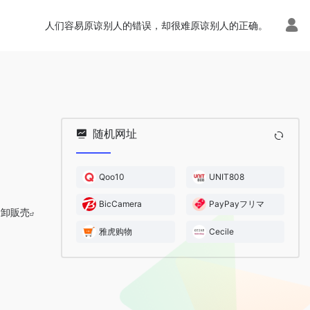
人们容易原谅别人的错误，却很难原谅别人的正确。
随机网址
Qoo10
UNIT808
BicCamera
PayPayフリマ
卸販売
雅虎购物
Cecile