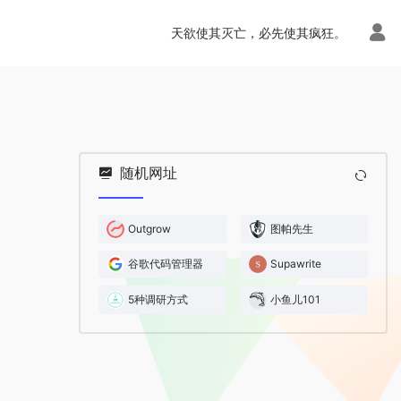
天欲使其灭亡，必先使其疯狂。
随机网址
Outgrow
图帕先生
谷歌代码管理器
Supawrite
5种调研方式
小鱼儿101