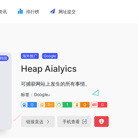
资讯
排行榜
网址提交
海外推广
Google
韩国
Heap Aialyics
可捕获网站上发生的所有事情。
标签：
Google
0
1-
1
0
0
链接直达
手机查看