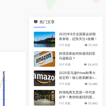
热门文章
2025年9月全国展会排期
表来啦，赶快关注+收藏！
11个月前
37,353
跨境卖家如何快速找到亚
马逊新品？
10个月前
34,403
2025亚马逊Prime秋季大
促定档！核心政策解读+爆
款选品攻略
11个月前
32,680
跨境电商无货源一件代发
必学！教你快速找到源头
厂家
11个月前
30,842