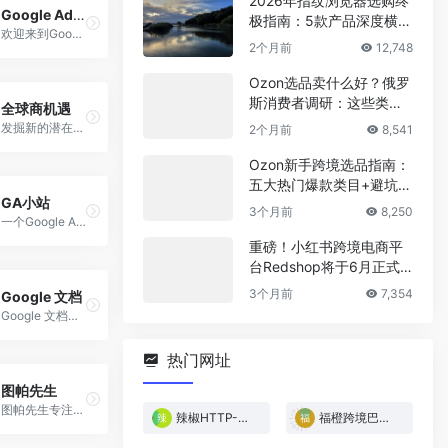
2026年指纹浏览器选购终
Google Ads政策
极指南：5款产品深度横
欢迎来到Google 广告中心
评，帮你省下冤枉钱
2个月前
12,748
Ozon选品卖什么好？俄罗
斯消费者调研：这些类目
全球商机遇
最稳！
发掘新的潜在市场，透过不同的数据和分析精准的定位市场。
2个月前
8,541
Ozon新手跨境选品指南：
五大热门爆款类目+避坑清
GA小站
单
3个月前
8,250
一个Google Analytics和Adobe Analytics经验分享平台
重磅！小红书跨境电商平
台Redshop将于6月正式
上线！
3个月前
7,354
Google 文档
Google 文档是Google推出的文字处理器。
热门网址
图帕先生
图帕先生专注国外谷歌SEM搜索引擎营销, 谷歌广告, 广告Ads优化和策略, Facebook广告优化和营销策略, SEO优化, Affiliate联盟平台使用指南, Facebook广告, YouTube视频优化等。
辣椒HTTP-免费试用
福橙跨境巴西专线