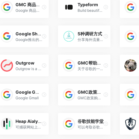
GMC 商品数据规范
Typeform
Google 商品数据规范，根据此指南来确保停=提供商品数据规范。
Build beautiful, interactive forms — get more responses. No coding needed. Templates for quizzes, research, feedback, lead generation, and more. Sign up FREE.
Google Sheet
5种调研方式
Google推出的一个电子表格程序。
分享海外流量玩法，调研产品画像常见的5种方式。
Outgrow
GMC帮助中心
Outgrow is a tool for creating quizzes, assessments, surveys, polls, contests, chatbots, product recommendations &amp; calculators that generate leads &amp; traffic.
关于谷歌的一些问题都可以在这里找到您想要的答案！
Google Gmall
GMC政策购物和要求。
Google Gmall
GMC政策购物和要求。
Heap Aialyics
谷歌技能学堂
可捕获网站上发生的所有事情。
可以考取谷歌广告证书，精心打造的一站式培训中心。