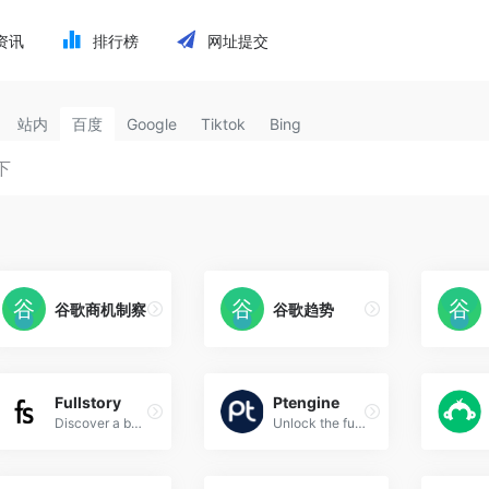
资讯
排行榜
网址提交
站内
百度
Google
Tiktok
Bing
谷歌商机制察
谷歌趋势
Fullstory
Ptengine
Discover a behavioral data platform that surfaces user sentiment buried between clicks to create better products that win loyal customers for life.
Unlock the full potential of your website with Ptengine&#x27;s powerful web analytics and conversion optimization platform. Understand your users, improve engagement, and boost conversions.