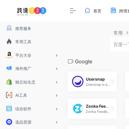
首页
跨境
推荐服务
常用
常用工具
平台大全
Google
海外推广
Usersnap
独立站生态
Usersnap is a user feedback platform for product teams to collect issues, ideas, and surveys to scale user testing and gain confidence in product decisions. Try it for free.
AI工具
Zonka Feedback
综合软件
Zonka Feedback is an omnichannel Customer Feedback Software and Survey App to measure real-time CX Metrics like Net Promoter Score (NPS Surveys), CES &amp; CSAT.
选品货源