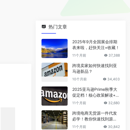
热门文章
2025年9月全国展会排期
表来啦，赶快关注+收藏！
11个月前
37,388
跨境卖家如何快速找到亚
马逊新品？
10个月前
34,403
2025亚马逊Prime秋季大
促定档！核心政策解读+爆
款选品攻略
11个月前
32,680
跨境电商无货源一件代发
必学！教你快速找到源头
厂家
11个月前
30,842