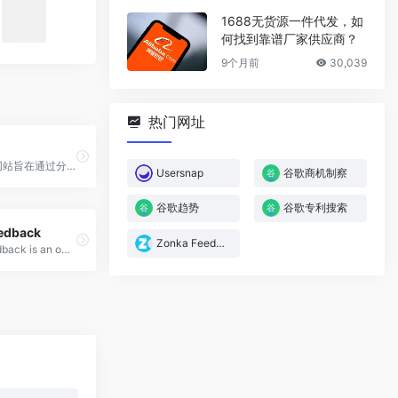
1688无货源一件代发，如
何找到靠谱厂家供应商？
9个月前
30,039
热门网址
1
小鱼儿101网站旨在通过分享工具、实操经验、行业思考等，脚踏实地帮助广告优化师提升专业能力。站长小鱼儿是一名专注海外品牌电商的广告优化师，精通Facebook，Google 等广告，熟悉SNS运营，SEO，网红等。
Usersnap
谷歌商机制察
谷歌趋势
谷歌专利搜索
edback
Zonka Feedback
Zonka Feedback is an omnichannel Customer Feedback Software and Survey App to measure real-time CX Metrics like Net Promoter Score (NPS Surveys), CES &amp; CSAT.