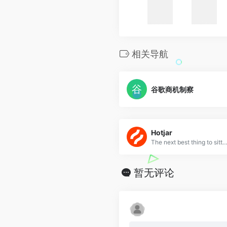
相关导航
谷歌商机制察
Hotjar
The next best thing to sitting beside someone browsing your site. See where they click, ask what they think, and learn why they drop off. Get s
暂无评论