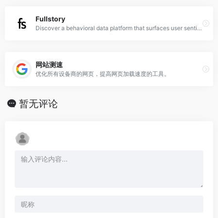
Fullstory
Discover a behavioral data platform that surfaces user sentiment buried between clicks to create better products that win loyal customers for life.
网站测速
优化所有设备商的网页，提高网页加载速度的工具。
暂无评论