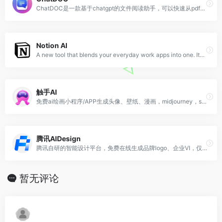
ChatDOC是一款基于chatgpt的文件阅读助手，可以快速从pdf中提取、定位和总结信息，能够理解文本、表格和图像。最全面的AI产品信息，让用户快速、便捷地了解和使用各种AI产品。
Notion AI
A new tool that blends your everyday work apps into one. It&#x27;s the all-in-one workspace for you and your team.
触手AI
免费ai绘画小程序/APP生成头像、壁纸、漫画，midjourney，stablediffusion，Lora模型训练、海量艺术模型广场，产品、广告设计
腾讯AIDesign
腾讯自研的智能设计平台，免费在线生成品牌logo、企业VI，仅需3步助您开启业务。
暂无评论