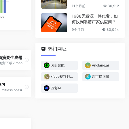
厂家
11个月前
30,912
1688无货源一件代发，如
何找到靠谱厂家供应商？
9个月前
30,044
热门网址
视频摘要生成器
是一款能够免费下载Vimeo视频，并集成chatGPT快速生成Vimeo视频的摘要。
闪剪智能
Anglang.ai
xface视频翻译/换脸
园丁提词器
API
万彩AI
Unlock the limitless possibilities of AI creation! CQTAI (cqtai.com) is now offi