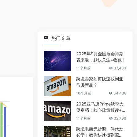
热门文章
2025年9月全国展会排期
表来啦，赶快关注+收藏！
11个月前
37,433
跨境卖家如何快速找到亚
马逊新品？
10个月前
34,438
2025亚马逊Prime秋季大
促定档！核心政策解读+爆
款选品攻略
11个月前
32,700
跨境电商无货源一件代发
必学！教你快速找到源头