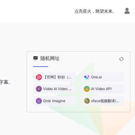
点亮星火，眺望未来。
随机网址
【官网】秒创（一帧秒创）
One.ai
索字幕、
Viddo AI Video Generator
AI Video API
Grok Imagine
xface视频翻译/换脸