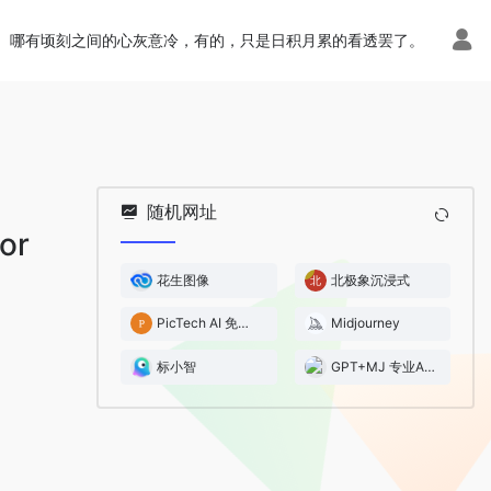
哪有顷刻之间的心灰意冷，有的，只是日积月累的看透罢了。
随机网址
or
花生图像
北极象沉浸式
PicTech AI 免费在线图片翻译
Midjourney
标小智
GPT+MJ 专业AI站