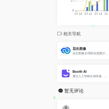
相关导航
花生图像
花生图像,好用的在线图片编辑工具,支持在线抠图改图,上传商品图片自动去除背景,跨境电商图片翻译,自动识别图片文字多语种互相翻译,图片译后二次编辑修改,助力商家降
Booth AI
通过人工智能生成快速、廉价、高质量的图像，无需实物样本。通过上传您自己产品的图像，并通过编写简单的提示轻松生成专业级产品照片，并创建您想要的结果。
暂无评论