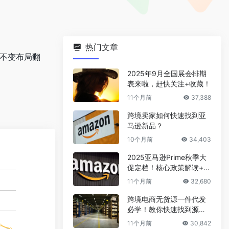
热门文章
片不变布局翻
2025年9月全国展会排期
表来啦，赶快关注+收藏！
11个月前
37,388
跨境卖家如何快速找到亚
马逊新品？
10个月前
34,403
2025亚马逊Prime秋季大
促定档！核心政策解读+爆
款选品攻略
11个月前
32,680
跨境电商无货源一件代发
必学！教你快速找到源头
厂家
11个月前
30,842