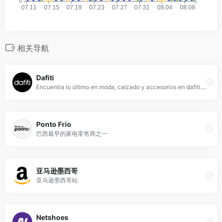
相关导航
Dafiti
Encuentra lo último en moda, calzado y accesorios en dafiti. Tenemos las mejores marcas para hombres, mujeres y niños. ¡Aprovecha nuestro envío gratis!
Ponto Frio
巴西最早的家电零售商之一
亚马逊墨西哥
亚马逊墨西哥站
Netshoes