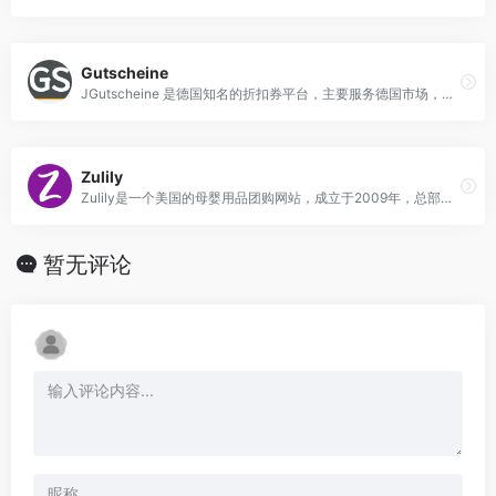
Gutscheine
JGutscheine 是德国知名的折扣券平台，主要服务德国市场，提供各类优惠券和折扣码，涵盖了时尚服饰、电子产品、家居用品、美容护理、餐饮外卖等多个领域。
Zulily
Zulily是一个美国的母婴用品团购网站，成立于2009年，总部位于西雅图。该网站是一个互联网闪购平台，每天更新闪购商品，涵盖的品类包括服装、家居、玩具、礼品等等。
暂无评论