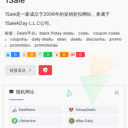
1Sale是一家成立于2006年的促销折扣网站，隶属于
1SaleADay L.L.C公司。
标签：
Deals平台
black friday deals
code
coupon codes
coupons
daily deals
deal
deals
discounts
promo
promotion
promotional
0
0
0
0
0
链接直达
随机网址
DealNews
iGroupDeals
Lifehacker
eBay Daily