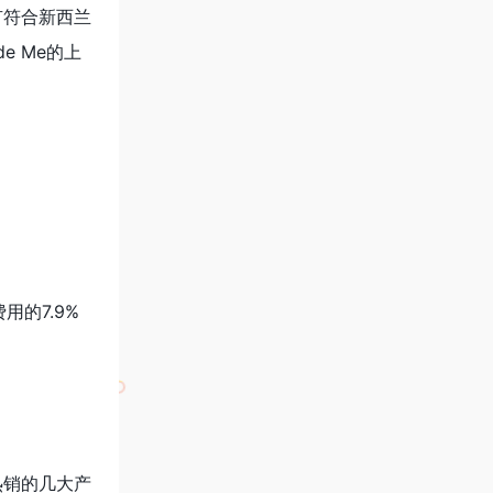
有符合新西兰
 Me的上
用的7.9%
热销的几大产