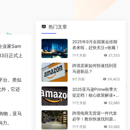
热门文章
2025年9月全国展会排期
企业家Sam
表来啦，赶快关注+收藏！
月13日正式上
11个月前
37,353
跨境卖家如何快速找到亚
马逊新品？
物平台。类似
9个月前
34,403
此外，它还
2025亚马逊Prime秋季大
促定档！核心政策解读+爆
。
款选品攻略
11个月前
32,680
站购物，亚马
跨境电商无货源一件代发
必学！教你快速找到源头
影响力。
厂家
11个月前
30,682