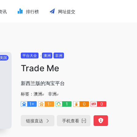
资讯
排行榜
网址提交
平台大全
澳洲
非洲
美国
Trade Me
新西兰版的淘宝平台
标签：
澳洲
非洲
1+
1-
1
0
0
链接直达
手机查看