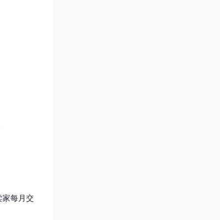
。
卖家每月交